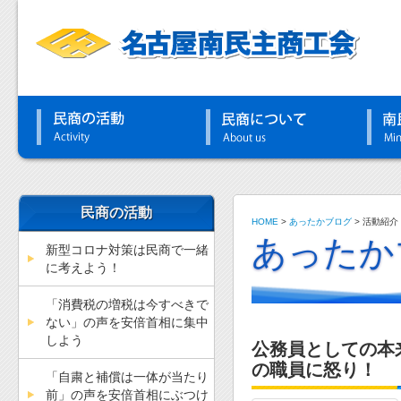
民商の活動
HOME
>
あったかブログ
>
活動紹介
あったか
新型コロナ対策は民商で一緒
に考えよう！
「消費税の増税は今すべきで
ない」の声を安倍首相に集中
しよう
公務員としての本
の職員に怒り！
「自粛と補償は一体が当たり
前」の声を安倍首相にぶつけ