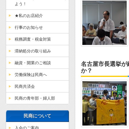
よう！
★私のお店紹介
行事のお知らせ
税務調査・税金対策
滞納処分の取り組み
融資・開業のご相談
名古屋市長選挙が
か？
労働保険は民商へ
民商共済会
民商の青年部・婦人部
民商について
入会のご案内