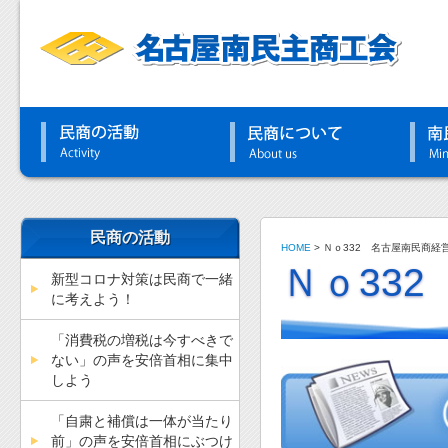
民商の活動
HOME
>
Ｎｏ332 名古屋南民商経
Ｎｏ33
新型コロナ対策は民商で一緒
に考えよう！
「消費税の増税は今すべきで
ない」の声を安倍首相に集中
しよう
「自粛と補償は一体が当たり
前」の声を安倍首相にぶつけ